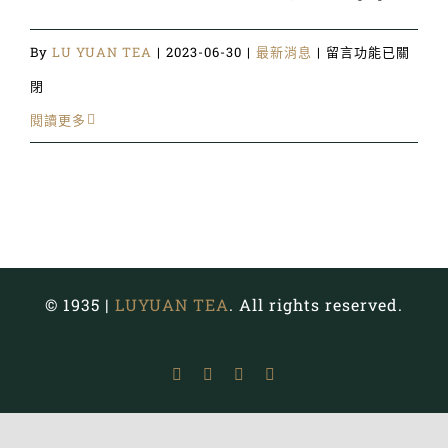
在
By
LU YUAN TEA
|
2023-06-30
|
最新消息
|
留言功能已關
〈鹿
閉
苑
閱讀更多
的
台
灣
茶
辦
© 1935 |
LUYUAN TEA
. All rights reserved.
桌
禮
Facebook
Instagram
YouTube
Email:
盒
和