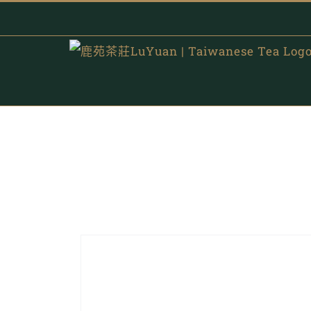
Skip
to
content
茶事知多少｜冷泡茶怎麼泡
探索台灣茶