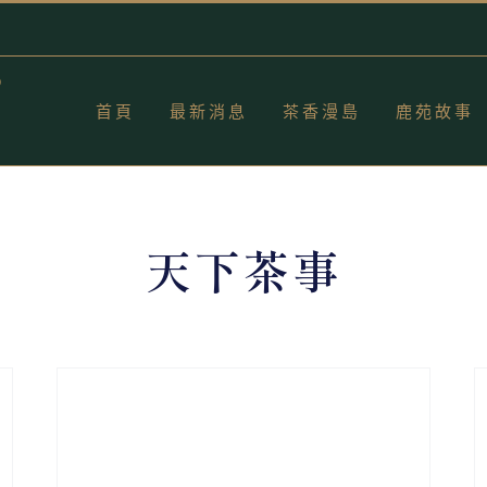
首頁
最新消息
茶香漫島
鹿苑故事
天下茶事
？
好茶食譜｜重烘焙烏龍茶燉奶