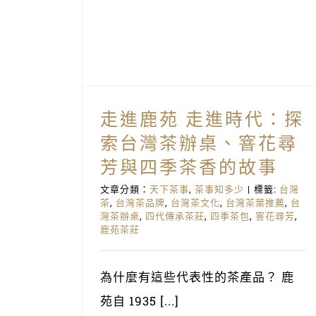
茶事知多少
茶香的故事
少
走進鹿苑 走進時代：探
索台灣茶辦桌、窨花尋
芳與四季茶香的故事
文章分類：
天下茶事
,
茶事知多少
|
標籤:
台灣
茶
,
台灣茶品牌
,
台灣茶文化
,
台灣茶葉推薦
,
台
灣茶辦桌
,
四代傳承茶莊
,
四季茶包
,
窨花尋芳
,
鹿苑茶莊
為什麼有這些代表性的茶產品？ 鹿
苑自 1935 [...]