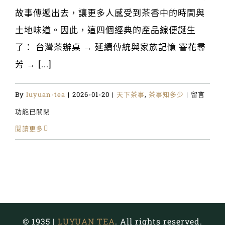
故事傳遞出去，讓更多人感受到茶香中的時間與
土地味道。因此，這四個經典的產品線便誕生
了： 台灣茶辦桌 → 延續傳統與家族記憶 窨花尋
芳 → [...]
在
By
luyuan-tea
|
2026-01-20
|
天下茶事
,
茶事知多少
|
留言
〈走
功能已關閉
進
閱讀更多
鹿
苑
走
進
時
© 1935 |
LUYUAN TEA
. All rights reserved.