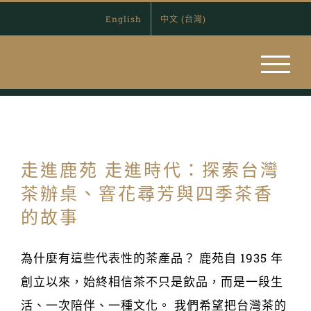
Skip
English
中文 (台灣)
to
content
走進鹿苑 走進時代：探索台灣
茶辦桌、窨花尋芳與四季茶香
的故事
為什麼有這些代表性的茶產品？ 鹿苑自 1935 年
創立以來，始終相信茶不只是飲品，而是一段生
活、一次陪伴、一種文化。 我們希望把台灣茶的