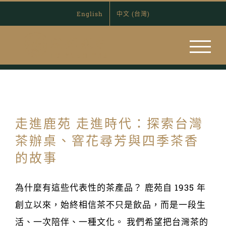
Skip
English
中文 (台灣)
to
content
走進鹿苑 走進時代：探索台灣
茶辦桌、窨花尋芳與四季茶香
的故事
為什麼有這些代表性的茶產品？ 鹿苑自 1935 年
創立以來，始終相信茶不只是飲品，而是一段生
活、一次陪伴、一種文化。 我們希望把台灣茶的