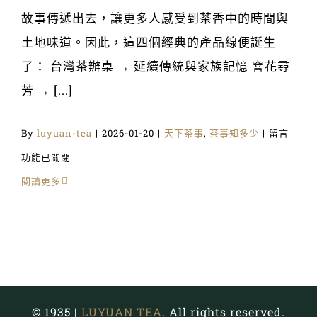
故事傳遞出去，讓更多人感受到茶香中的時間與
土地味道。因此，這四個經典的產品線便誕生
了： 台灣茶辦桌 → 延續傳統與家族記憶 窨花尋
芳 → [...]
在
By
luyuan-tea
|
2026-01-20
|
天下茶事
,
茶事知多少
|
留言
〈走
功能已關閉
進
閱讀更多
鹿
苑
走
進
時
© 1935 |
LUYUAN TEA
. All rights reserved.