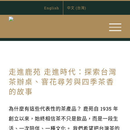
Skip
English
中文 (台灣)
to
content
走進鹿苑 走進時代：探索台灣
茶辦桌、窨花尋芳與四季茶香
的故事
為什麼有這些代表性的茶產品？ 鹿苑自 1935 年
創立以來，始終相信茶不只是飲品，而是一段生
活、一次陪伴、一種文化。 我們希望把台灣茶的