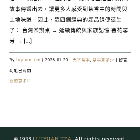
故事傳遞出去，讓更多人感受到茶香中的時間與
土地味道。因此，這四個經典的產品線便誕生
了： 台灣茶辦桌 → 延續傳統與家族記憶 窨花尋
芳 → [...]
在
By
luyuan-tea
|
2026-01-20
|
天下茶事
,
茶事知多少
|
留言
〈走
功能已關閉
進
閱讀更多
鹿
苑
走
進
時
© 1935 |
LUYUAN TEA
. All rights reserved.