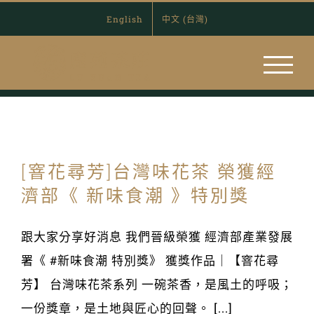
Skip
English
中文 (台灣)
to
content
[窨花尋芳]台灣味花茶 榮獲經
濟部《 新味食潮 》特別獎
跟大家分享好消息 我們晉級榮獲 經濟部產業發展
署《 #新味食潮 特別獎》 獲獎作品｜【窨花尋
芳】 台灣味花茶系列 一碗茶香，是風土的呼吸；
一份獎章，是土地與匠心的回聲。 [...]