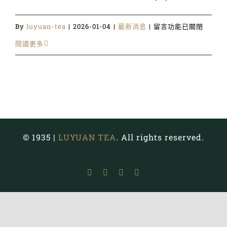
在
By
luyuan-tea
|
2026-01-04
|
最新消息
|
留言功能已關閉
〈[窨
閱讀更多
花
尋
芳]
台
灣
© 1935 |
LUYUAN TEA
. All rights reserved.
味
花
Facebook
Instagram
YouTube
Email:
茶
榮
獲