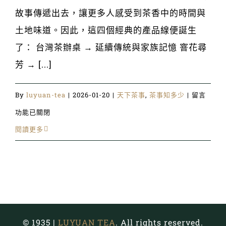
故事傳遞出去，讓更多人感受到茶香中的時間與
土地味道。因此，這四個經典的產品線便誕生
了： 台灣茶辦桌 → 延續傳統與家族記憶 窨花尋
芳 → [...]
在
By
luyuan-tea
|
2026-01-20
|
天下茶事
,
茶事知多少
|
留言
〈走
功能已關閉
進
閱讀更多
鹿
苑
走
進
時
© 1935 |
LUYUAN TEA
. All rights reserved.