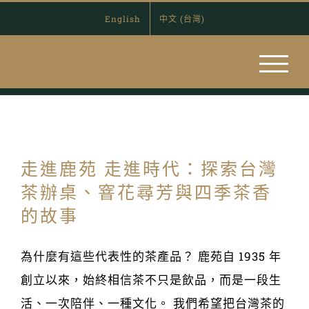
Skip
English
中文 (台灣)
to
content
走進鹿苑 走進時代：探索台灣
茶辦桌、窨花尋芳與四季茶香
的故事
為什麼有這些代表性的茶產品？ 鹿苑自 1935 年
創立以來，始終相信茶不只是飲品，而是一段生
活、一次陪伴、一種文化。 我們希望把台灣茶的