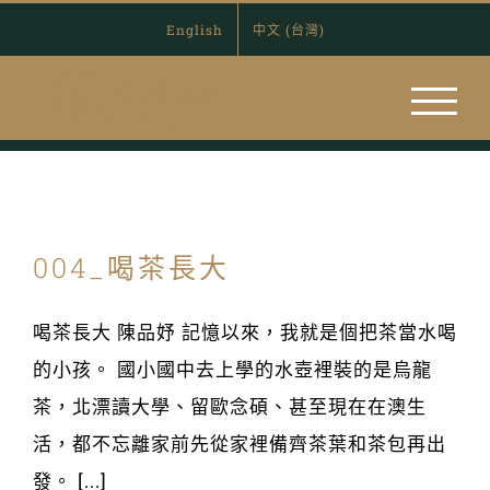
Skip
English
中文 (台灣)
to
content
004_喝茶長大
喝茶長大 陳品妤 記憶以來，我就是個把茶當水喝
的小孩。 國小國中去上學的水壺裡裝的是烏龍
茶，北漂讀大學、留歐念碩、甚至現在在澳生
活，都不忘離家前先從家裡備齊茶葉和茶包再出
發。 [...]