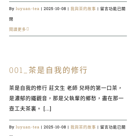
在
By
luyuan-tea
|
2025-10-08
|
我與茶的故事
|
留言功能已關
〈005_
閉
一
閱讀更多
壺
茶
的
001_茶是自我的修行
夜
晚
茶是自我的修行 莊文生 老師 兒時的第一口茶，
~1990
是濃郁的鐵觀音，那是父執輩的鄉愁，盡在那一
年
壺工夫茶裏。 [...]
代
台
在
By
luyuan-tea
|
2025-10-08
|
我與茶的故事
|
留言功能已關
灣