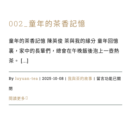
味
道，
002_童年的茶香記憶
在
茶
童年的茶香記憶 陳英俊 茶與我的緣分 童年回憶
香
裏，家中的長輩們，總會在午晚飯後泡上一壺熱
裡〉
茶。 [...]
中
在
By
luyuan-tea
|
2025-10-08
|
我與茶的故事
|
留言功能已關
〈002_
閉
童
閱讀更多
年
的
茶