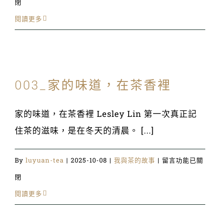
〈001_
閉
的
茶
閱讀更多
客
是
廳
自
景
我
象〉
003_家的味道，在茶香裡
的
中
修
家的味道，在茶香裡 Lesley Lin 第一次真正記
行〉
住茶的滋味，是在冬天的清晨。 [...]
中
在
By
luyuan-tea
|
2025-10-08
|
我與茶的故事
|
留言功能已關
〈003_
閉
家
閱讀更多
的