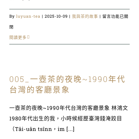
在
By
luyuan-tea
|
2025-10-09
|
我與茶的故事
|
留言功能已關
〈004_
閉
喝
閱讀更多
茶
長
大〉
005_一壺茶的夜晚~1990年代
中
台灣的客廳景象
一壺茶的夜晚~1990年代台灣的客廳景象 林鴻文
1980年代出生的我，小時候經歷臺灣錢淹跤目
（Tâi-uân tsînn，im [...]