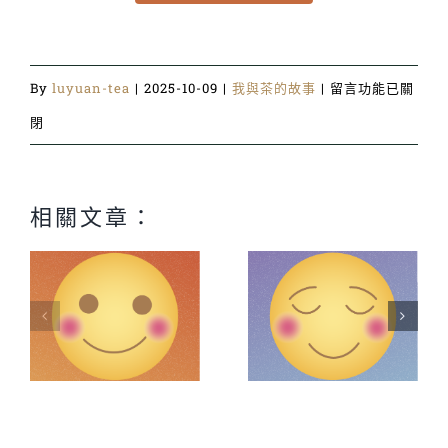
在
By
luyuan-tea
|
2025-10-09
|
我與茶的故事
|
留言功能已關
〈004_
閉
喝
茶
相關文章：
長
大〉
中
的
001_茶是自我
003_家的味
代
的修行
道，在茶香裡
象