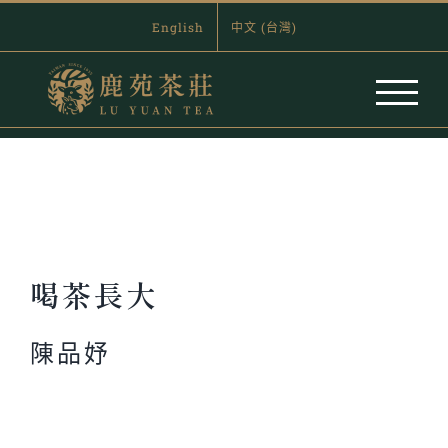
Skip
English
中文 (台灣)
to
content
004_喝茶長大
喝茶長大
陳品妤