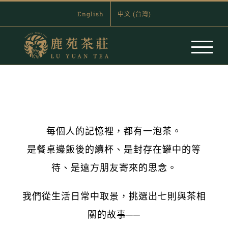
Skip
English
中文 (台灣)
to
content
每個人的記憶裡，都有一泡茶。
是餐桌邊飯後的續杯、是封存在罐中的等
待、是遠方朋友寄來的思念。
我們從生活日常中取景，挑選出七則與茶相
關的故事──